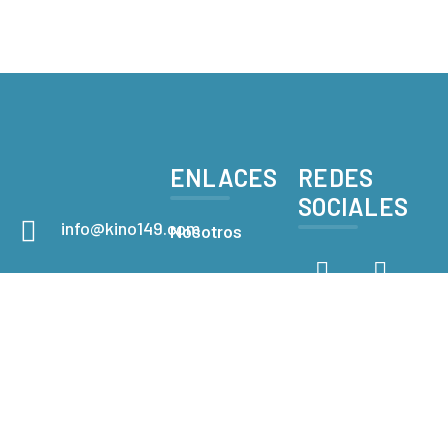
ENLACES
REDES
SOCIALES
info@kino149.com
Nosotros
6621508032
Departamentos
Calle Mar
Galería
De Cortés
129 83343
Contacto
Bahía de
Kino, Son.