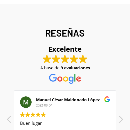
RESEÑAS
Excelente
A base de
9 evaluaciones
Manuel César Maldonado López
2022-08-04
Buen lugar
M
nu